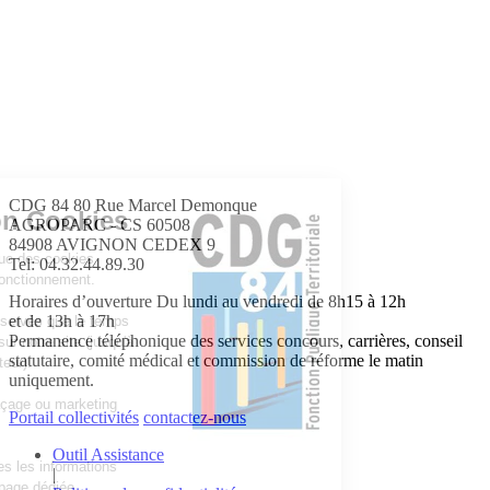
CDG 84
80 Rue Marcel Demonque
Information Cookies
AGROPARC - CS 60508
84908 AVIGNON CEDEX 9
Notre site n'utilise que des cookies
Tel: 04.32.44.89.30
nécessaires à son fonctionnement.
Horaires d’ouverture
Du lundi au vendredi de 8h15 à 12h
et de 13h à 17h
Ceux-ci ne sont conservés que le temps
Permanence téléphonique des services concours, carrières, conseil
de votre navigation sur notre site (jusqu'à
statutaire, comité médical et commission de réforme le matin
fermeture du navigateur).
uniquement.
Aucun cookie de traçage ou marketing
Portail collectivités
contactez-nous
n'est utilisé.
Outil Assistance
Vous trouverez toutes les informations
|
détaillées sur notre page dédiée.