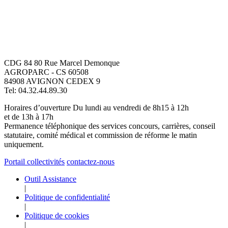
CDG 84
80 Rue Marcel Demonque
Information Cookies
AGROPARC - CS 60508
84908 AVIGNON CEDEX 9
Notre site n'utilise que des cookies
Tel: 04.32.44.89.30
nécessaires à son fonctionnement.
Horaires d’ouverture
Du lundi au vendredi de 8h15 à 12h
et de 13h à 17h
Ceux-ci ne sont conservés que le temps
Permanence téléphonique des services concours, carrières, conseil
de votre navigation sur notre site (jusqu'à
statutaire, comité médical et commission de réforme le matin
fermeture du navigateur).
uniquement.
Aucun cookie de traçage ou marketing
Portail collectivités
contactez-nous
n'est utilisé.
Outil Assistance
Vous trouverez toutes les informations
|
détaillées sur notre page dédiée.
Politique de confidentialité
|
Lire notre politique de cookies
Politique de cookies
|