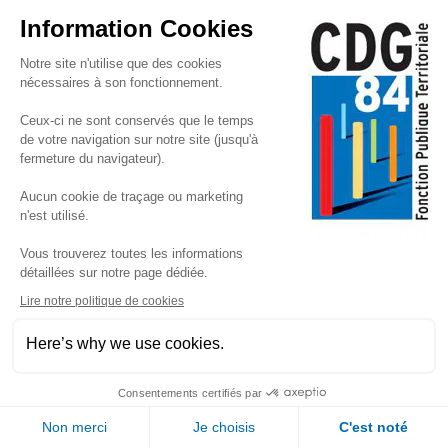
Information Cookies
pdf 219,83 Ko
Notre site n'utilise que des cookies
nécessaires à son fonctionnement.
25-003 - modification CAP A et B
Ceux-ci ne sont conservés que le temps
pdf 212,71 Ko
de votre navigation sur notre site (jusqu'à
fermeture du navigateur).
Aucun cookie de traçage ou marketing
25-004 modification tableau des effectifs CDG 84
n'est utilisé.
pdf 774,26 Ko
Vous trouverez toutes les informations
détaillées sur notre page dédiée.
Lire notre politique de cookies
25-005 fourniture matériel micro-informatique
bureautique et télécom
Here’s why we use cookies.
pdf 227,85 Ko
Consentements certifiés par
Gestion cookies
Non merci
Je choisis
C'est noté
25-006 adhésion à la solution logicielle iota