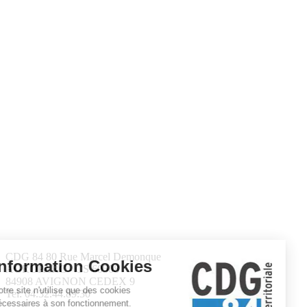
CDG 84
80 Rue Marcel Demonque
Information Cookies
AGROPARC - CS 60508
84908 AVIGNON CEDEX 9
Notre site n'utilise que des cookies
Tel: 04.32.44.89.30
nécessaires à son fonctionnement.