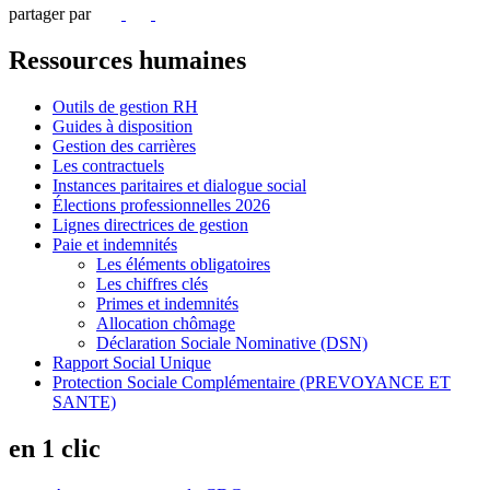
partager par
Ressources humaines
Outils de gestion RH
Guides à disposition
Gestion des carrières
Les contractuels
Instances paritaires et dialogue social
Élections professionnelles 2026
Lignes directrices de gestion
Paie et indemnités
Les éléments obligatoires
Les chiffres clés
Primes et indemnités
Allocation chômage
Déclaration Sociale Nominative (DSN)
Rapport Social Unique
Protection Sociale Complémentaire (PREVOYANCE ET
SANTE)
en 1 clic