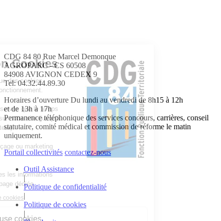
CDG 84
80 Rue Marcel Demonque
Information Cookies
AGROPARC - CS 60508
84908 AVIGNON CEDEX 9
Notre site n'utilise que des cookies
Tel: 04.32.44.89.30
nécessaires à son fonctionnement.
Horaires d’ouverture
Du lundi au vendredi de 8h15 à 12h
et de 13h à 17h
Ceux-ci ne sont conservés que le temps
Permanence téléphonique des services concours, carrières, conseil
de votre navigation sur notre site (jusqu'à
statutaire, comité médical et commission de réforme le matin
fermeture du navigateur).
uniquement.
Aucun cookie de traçage ou marketing
Portail collectivités
contactez-nous
n'est utilisé.
Outil Assistance
Vous trouverez toutes les informations
|
détaillées sur notre page dédiée.
Politique de confidentialité
|
Lire notre politique de cookies
Politique de cookies
|
Here’s why we use cookies.