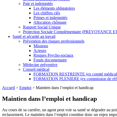
Paie et indemnités
Les éléments obligatoires
Les chiffres clés
Primes et indemnités
Allocation chômage
Rapport Social Unique
Protection Sociale Complémentaire (PREVOYANCE 
Santé et sécurité au travail
Prévention des risques professionnels
Missions
Acteurs
Risques Psycho-sociaux
Fonds documentaire
Médecine préventive
Conseil médical
FORMATION RESTREINTE (ex comité médical
FORMATION PLENIERE (ex commission de réf
Accueil
>
Emploi
>
Maintien dans l’emploi et handicap
Maintien dans l’emploi et handicap
Au cours de sa carrière, un agent peut voir sa santé se dégrader au po
reclassement. Le maintien dans l’emploi constitue donc un enjeu import