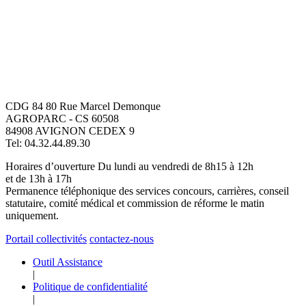
CDG 84
80 Rue Marcel Demonque
formation Cookies
AGROPARC - CS 60508
84908 AVIGNON CEDEX 9
e site n'utilise que des cookies
Tel: 04.32.44.89.30
ssaires à son fonctionnement.
Horaires d’ouverture
Du lundi au vendredi de 8h15 à 12h
et de 13h à 17h
-ci ne sont conservés que le temps
Permanence téléphonique des services concours, carrières, conseil
otre navigation sur notre site (jusqu'à
statutaire, comité médical et commission de réforme le matin
eture du navigateur).
uniquement.
n cookie de traçage ou marketing
Portail collectivités
contactez-nous
 utilisé.
Outil Assistance
 trouverez toutes les informations
|
illées sur notre page dédiée.
Politique de confidentialité
|
 notre politique de cookies