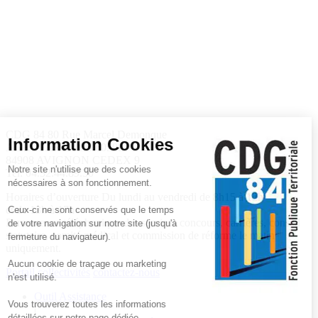
CDG 84
80 Rue Marcel Demonque
Information Cookies
AGROPARC - CS 60508
84908 AVIGNON CEDEX 9
Notre site n'utilise que des cookies
Tel: 04.32.44.89.30
nécessaires à son fonctionnement.
Horaires d’ouverture
Du lundi au vendredi de 8h15 à 12h
et de 13h à 17h
Ceux-ci ne sont conservés que le temps
Permanence téléphonique des services concours, carrières, conseil
de votre navigation sur notre site (jusqu'à
statutaire, comité médical et commission de réforme le matin
fermeture du navigateur).
uniquement.
Aucun cookie de traçage ou marketing
Portail collectivités
contactez-nous
n'est utilisé.
Outil Assistance
Vous trouverez toutes les informations
|
détaillées sur notre page dédiée.