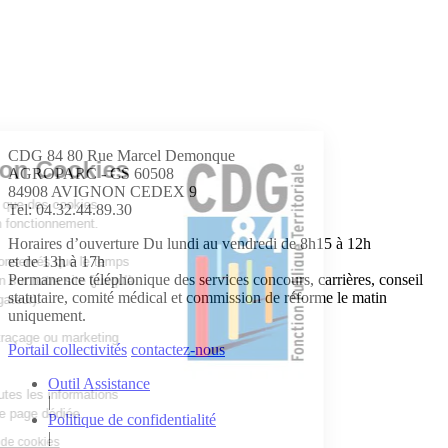
CDG 84
80 Rue Marcel Demonque
Information Cookies
AGROPARC - CS 60508
84908 AVIGNON CEDEX 9
Notre site n'utilise que des cookies
Tel: 04.32.44.89.30
nécessaires à son fonctionnement.
Horaires d’ouverture
Du lundi au vendredi de 8h15 à 12h
et de 13h à 17h
Ceux-ci ne sont conservés que le temps
Permanence téléphonique des services concours, carrières, conseil
de votre navigation sur notre site (jusqu'à
statutaire, comité médical et commission de réforme le matin
fermeture du navigateur).
uniquement.
Aucun cookie de traçage ou marketing
Portail collectivités
contactez-nous
n'est utilisé.
Outil Assistance
Vous trouverez toutes les informations
|
détaillées sur notre page dédiée.
Politique de confidentialité
|
Lire notre politique de cookies